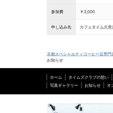
と
お
参加費
￥3,000
客
様
を
申し込み先
カフェタイム久世店 T
幸
せ
に
す
京都スペシャルティコーヒー豆専門
る
お知らせ
ス
ペ
シ
ホーム
タイムズクラブの想い
ャ
写真ギャラリー
お知らせ
オ
ル
テ
ィ
コ
ー