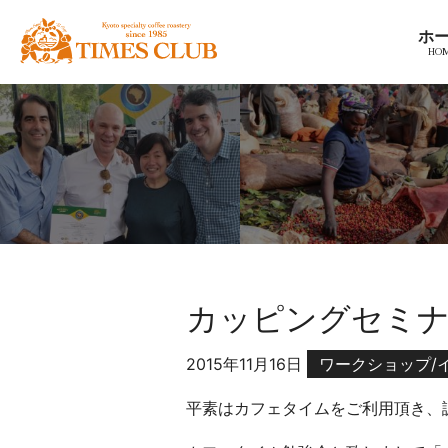
コ
京
ホ
ン
都
テ
ス
ン
ペ
ツ
シ
へ
ャ
ナ
ル
ビ
テ
ゲ
ィ
ー
コ
シ
ー
ョ
ヒ
カッピングセミナ
ン
ー
へ
豆
ホ
2015年11月16日
ワークショップ/
専
ー
門
平素はカフェタイムをご利用頂き、
ム
店
へ
カ