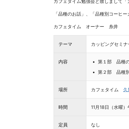
カフェタイム勉強会と致しまして「
フ
ェ
「品種のお話」、「品種別コーヒー
タ
イ
カフェタイム オーナー 糸井
ム
テーマ
カッピングセミナ
お
い
し
内容
第１部 品種
い
第２部 品種
コ
ー
ヒ
場所
カフェタイム
久
ー
で
時間
11月18日（水曜
生
産
地
定員
なし