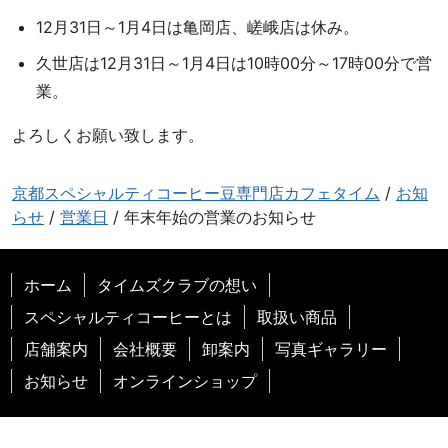
店
12月31日～1月4日は亀岡店、嵯峨店は休み。
カ
久世店は12月31日～1月4日は10時00分～17時00分で営
フ
ェ
業。
タ
よろしくお願い致します。
イ
ム
お
京都スペシャルティコーヒー豆専門店カフェタイム
/
お知
い
らせ
/
営業日
/
年末年始の営業のお知らせ
し
い
コ
ホーム
タイムズクラブの想い
ー
スペシャルティコーヒーとは
取扱い商品
ヒ
店舗案内
会社概要
卸案内
写真ギャラリー
ー
で
お知らせ
オンラインショップ
生
産