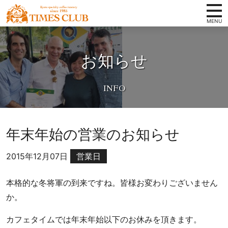
コンテンツへ
ホーム
京
ナビゲーションへ
都
お知らせ
タイムズクラブの想い
ホームへ
ス
ペ
スペシャルティコーヒーとは
シ
取扱い商品
ャ
ル
店舗案内
テ
年末年始の営業のお知らせ
ィ
会社概要
コ
2015年12月07日
営業日
卸案内
ー
ヒ
写真ギャラリー
本格的な冬将軍の到来ですね。皆様お変わりございません
ー
か。
豆
お知らせ
専
カフェタイムでは年末年始以下のお休みを頂きます。
オンラインショップ
門