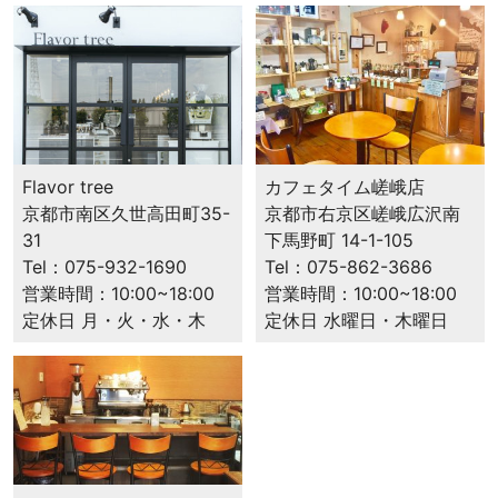
地
と
お
客
様
を
幸
カフェタイム嵯峨店
せ
Flavor tree
京都市右京区嵯峨広沢南
に
京都市南区久世高田町35-
下馬野町 14-1-105
す
31
Tel：075-862-3686
る
Tel：075-932-1690
営業時間：10:00~18:00
ス
営業時間：10:00~18:00
定休日 水曜日・木曜日
ペ
定休日 月・火・水・木
シ
ャ
ル
テ
ィ
コ