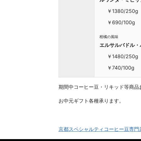
と
お
￥1380/250g
客
￥690/100g
様
を
柑橘の風味
幸
エルサルバドル・
せ
に
￥1480/250g
す
￥740/100g
る
ス
ペ
期間中コーヒー豆・リキッド等商品
シ
ャ
お中元ギフト各種承ります。
ル
テ
ィ
京都スペシャルティコーヒー豆専門
コ
ー