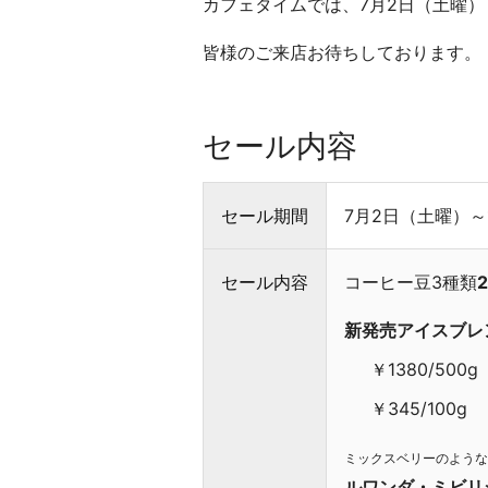
カフェタイムでは、7月2日（土曜）
フ
ェ
皆様のご来店お待ちしております。
タ
イ
ム
セール内容
お
い
セール期間
7月2日（土曜）～
し
い
セール内容
コーヒー豆3種類
コ
ー
新発売アイスブレ
ヒ
ー
￥1380/500g
で
￥345/100g
生
産
ミックスベリーのような
地
ルワンダ・ミビリ