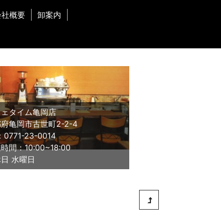
会社概要
卸案内
フェタイム⻲岡店
府⻲岡市古世町2-2-4
：0771-23-0014
時間：10:00~18:00
日 水曜日
この