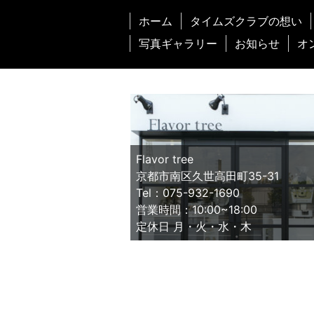
ヒ
ホーム
タイムズクラブの想い
ー
豆
写真ギャラリー
お知らせ
オ
専
門
店
Flavor tree
京都市南区久世高田町35-31
Tel：075-932-1690
営業時間：10:00~18:00
定休日 月・火・水・木