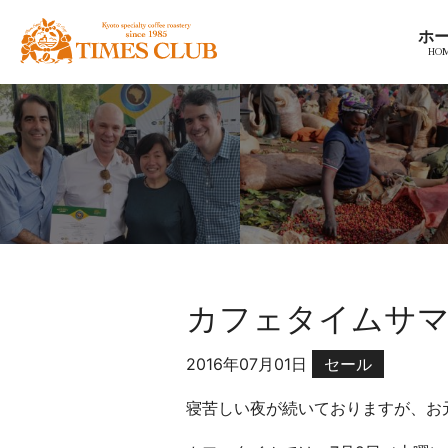
コ
京
ホ
ン
都
テ
ス
ン
ペ
ツ
シ
へ
ャ
ナ
ル
ビ
テ
ゲ
ィ
ー
コ
シ
ー
ョ
ヒ
カフェタイムサマ
ン
ー
へ
豆
ホ
2016年07月01日
セール
専
ー
門
寝苦しい夜が続いておりますが、お
ム
店
へ
カ