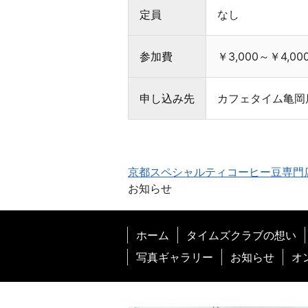
と
定員
なし
お
客
様
参加費
￥3,000～￥4,00
を
幸
申し込み先
カフェタイム亀岡店 
せ
に
す
る
ス
京都スペシャルティコーヒー豆専門
ペ
お知らせ
シ
ャ
ル
ホーム
タイムズクラブの想い
テ
写真ギャラリー
お知らせ
オ
ィ
コ
ー