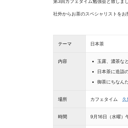
第3回カフェタイム勉強会と致しま
フ
ェ
社外からお茶のスペシャリストをお
タ
イ
ム
テーマ
日本茶
お
い
し
内容
玉露、濃茶な
い
日本茶に造詣
コ
ー
御茶にちなん
ヒ
ー
場所
カフェタイム
久
で
生
産
時間
9月16日（水曜）
地