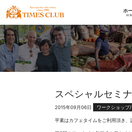
コ
京
ホ
ン
都
テ
ス
ン
ペ
ツ
シ
へ
ャ
ナ
ル
ビ
テ
ゲ
ィ
ー
コ
シ
ー
ョ
ヒ
スペシャルセミナ
ン
ー
へ
豆
ホ
2015年09月06日
ワークショップ
専
ー
門
平素はカフェタイムをご利用頂き、
ム
店
へ
カ