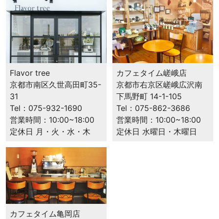
地
と
お
客
様
を
幸
カフェタイム嵯峨店
Flavor tree
せ
京都市右京区嵯峨広沢南
京都市南区久世高田町35-
に
下馬野町 14-1-105
31
す
Tel：075-862-3686
Tel：075-932-1690
る
営業時間：10:00~18:00
営業時間：10:00~18:00
ス
定休日 水曜日・木曜日
定休日 月・火・水・木
ペ
シ
ャ
ル
テ
ィ
コ
カフェタイム⻲岡店