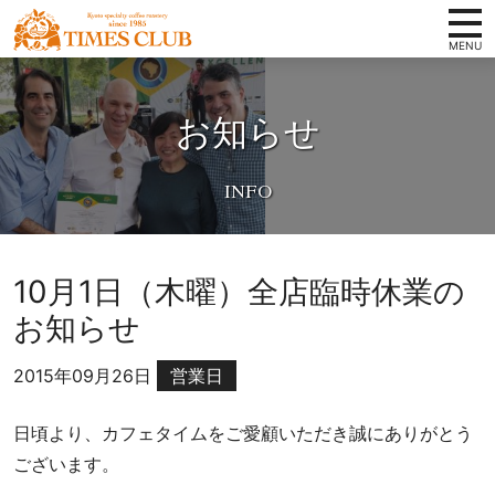
コンテンツへ
ホーム
京
ナビゲーションへ
都
お知らせ
タイムズクラブの想い
ホームへ
ス
ペ
スペシャルティコーヒーとは
シ
取扱い商品
ャ
ル
店舗案内
テ
10月1日（木曜）全店臨時休業の
ィ
会社概要
お知らせ
コ
卸案内
ー
2015年09月26日
営業日
ヒ
写真ギャラリー
ー
豆
日頃より、カフェタイムをご愛顧いただき誠にありがとう
お知らせ
専
ございます。
オンラインショップ
門