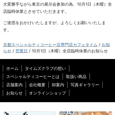
店
大変勝手ながら東京の展示会参加の為、10月1日（木曜）全
カ
店臨時休業とさせていただきます。
フ
ェ
ご迷惑をおかけいたしますが、よろしくお願いいたしま
タ
す。
イ
ム
京都スペシャルティコーヒー豆専門店カフェタイム
/
お知
お
らせ
/
営業日
/
10月1日（木曜）全店臨時休業のお知らせ
い
し
い
ホーム
タイムズクラブの想い
コ
スペシャルティコーヒーとは
取扱い商品
ー
ヒ
店舗案内
会社概要
卸案内
写真ギャラリー
ー
お知らせ
オンラインショップ
で
生
産