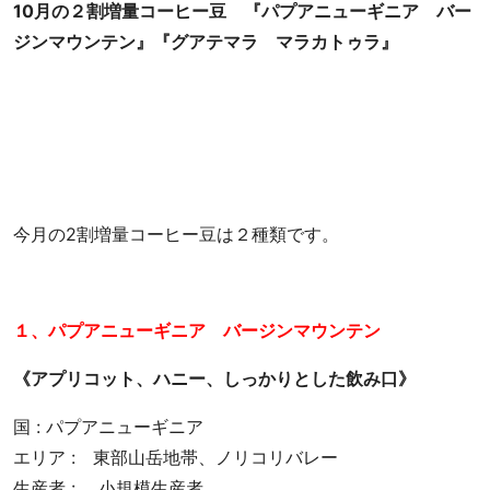
10月の２割増量コーヒー豆 『パプアニューギニア バー
店
ジンマウンテン』『グアテマラ マラカトゥラ』
カ
フ
ェ
タ
イ
ム
お
い
今月の2割増量コーヒー豆は２種類です。
し
い
コ
１、パプアニューギニア バージンマウンテン
ー
ヒ
《アプリコット、ハニー、しっかりとした飲み口》
ー
で
国 : パプアニューギニア
生
エリア : 東部山岳地帯、ノリコリバレー
産
生産者 : 小規模生産者