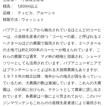
地
と
標高 : 1,600m以上
お
品種 : ティピカ、アルーシャ
客
精製方法 : ウォッシュト
様
を
パプアニューギニアから輸出されているほとんどのコーヒ
幸
ーは、小規模生産者の持つ「コーヒーの庭」と呼ばれる２
せ
ヘクタールほどの農園で栽培されています。２ヘクタール
に
の土地では約2,000本のコーヒーが植えられています。こ
す
れらの農園では通常、マメ科の植物と混栽され、シェード
る
ス
ツリーとしても活用されています。パプアニューギニアで
ペ
はプランテーションとよばれる大規模農園もありますが、
シ
１９７５年の独立以降、海外からの地主が国を去っていっ
ャ
ているため、大農園の数は激減しています。これらの大農
ル
園は、小区画に分けられ、テナントとして農家に貸し出さ
テ
れています。各農家は一族により営まれており、このバー
ィ
コ
ジンマウンテンもこれらの小規模生産者達により栽培され