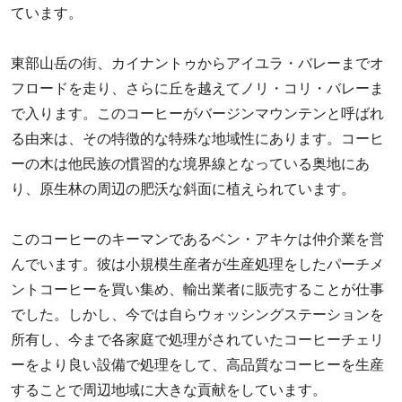
ー
ています。
ヒ
ー
東部山岳の街、カイナントゥからアイユラ・バレーまでオ
豆
フロードを走り、さらに丘を越えてノリ・コリ・バレーま
専
で入ります。このコーヒーがバージンマウンテンと呼ばれ
門
店
る由来は、その特徴的な特殊な地域性にあります。コーヒ
ーの木は他民族の慣習的な境界線となっている奥地にあ
り、原生林の周辺の肥沃な斜面に植えられています。
このコーヒーのキーマンであるベン・アキケは仲介業を営
んでいます。彼は小規模生産者が生産処理をしたパーチメ
ントコーヒーを買い集め、輸出業者に販売することが仕事
でした。しかし、今では自らウォッシングステーションを
所有し、今まで各家庭で処理がされていたコーヒーチェリ
ーをより良い設備で処理をして、高品質なコーヒーを生産
することで周辺地域に大きな貢献をしています。