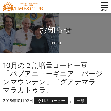
コンテンツへ
ホーム
京
ナビゲーションへ
都
お知らせ
タイムズクラブの想い
ホームへ
ス
ペ
スペシャルティコーヒーとは
シ
取扱い商品
ャ
ル
店舗案内
テ
10月の２割増量コーヒー豆
ィ
会社概要
『パプアニューギニア バージ
コ
卸案内
ー
ンマウンテン』『グアテマラ
ヒ
写真ギャラリー
マラカトゥラ』
ー
豆
お知らせ
2018年10月02日
今月のコーヒー
/
一般
専
オンラインショップ
門