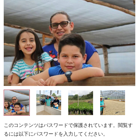
店
カ
フ
ェ
タ
イ
ム
お
い
し
い
コ
ー
ヒ
ー
で
生
このコンテンツはパスワードで保護されています。閲覧す
産
るには以下にパスワードを入力してください。