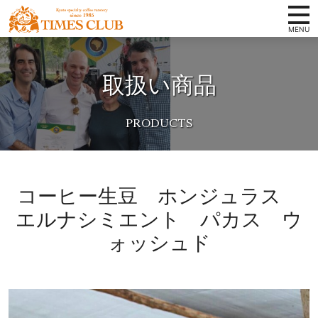
コンテンツへ
ホーム
京
ナビゲーションへ
都
取扱い商品
タイムズクラブの想い
ホームへ
ス
ペ
スペシャルティコーヒーとは
シ
取扱い商品
ャ
ル
店舗案内
テ
コーヒー生豆 ホンジュラス
ィ
会社概要
コ
エルナシミエント パカス ウ
卸案内
ー
ォッシュド
ヒ
写真ギャラリー
ー
豆
お知らせ
専
オンラインショップ
門