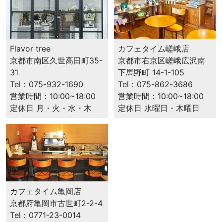
ー
ヒ
ー
豆
カフェタイム嵯峨店
Flavor tree
専
京都市右京区嵯峨広沢南
京都市南区久世高田町35-
門
下馬野町 14-1-105
31
店
Tel：075-862-3686
Tel：075-932-1690
営業時間：10:00~18:00
営業時間：10:00~18:00
定休日 水曜日・木曜日
定休日 月・火・水・木
カフェタイム⻲岡店
京都府⻲岡市古世町2-2-4
Tel：0771-23-0014