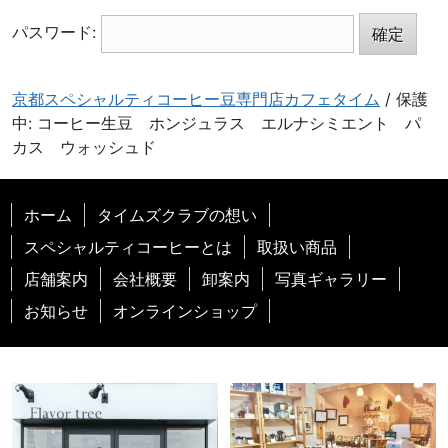
地
と
パスワード:
お
客
様
京都スペシャルティコーヒー豆専門店カフェタイム
/
保護
を
中: コーヒー生豆 ホンジュラス エルナシミエント パ
幸
カス ウォッシュド
せ
に
ホーム
タイムズクラブの想い
す
る
スペシャルティコーヒーとは
取扱い商品
ス
店舗案内
会社概要
卸案内
写真ギャラリー
ペ
お知らせ
オンラインショップ
シ
ャ
ル
テ
ィ
コ