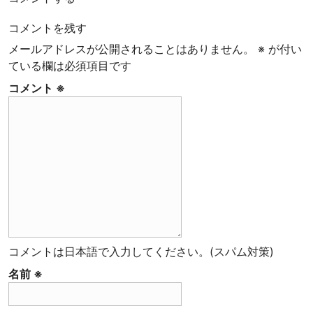
地
と
コメントを残す
お
メールアドレスが公開されることはありません。
※
が付い
客
ている欄は必須項目です
様
を
コメント
※
幸
せ
に
す
る
ス
ペ
シ
ャ
ル
コメントは日本語で入力してください。(スパム対策)
テ
名前
※
ィ
コ