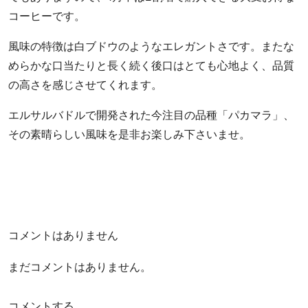
店
コーヒーです。
カ
フ
風味の特徴は白ブドウのようなエレガントさです。またな
ェ
めらかな口当たりと長く続く後口はとても心地よく、品質
タ
の高さを感じさせてくれます。
イ
ム
エルサルバドルで開発された今注目の品種「パカマラ」、
お
その素晴らしい風味を是非お楽しみ下さいませ。
い
し
い
コ
ー
ヒ
コメントはありません
ー
で
まだコメントはありません。
生
産
コメントする