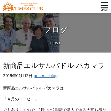
コンテンツへ
ホーム
京
ナビゲーションへ
都
ブログ
タイムズクラブの想い
ホームへ
ス
ペ
スペシャルティコーヒーとは
シ
取扱い商品
ャ
ル
店舗案内
テ
新商品エルサルバドル パカマラ
ィ
会社概要
コ
2016年01月12日
general-blog
卸案内
ー
ヒ
写真ギャラリー
新商品エルサルバドル パカマラは
ー
豆
お知らせ
「今月のコーヒー」
専
オンラインショップ
門
でもありますので、1月中は2割増で購入できる大変お得な