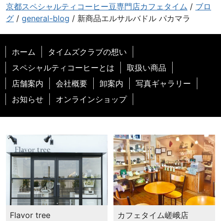
京都スペシャルティコーヒー豆専門店カフェタイム
/
ブロ
グ
/
general-blog
/
新商品エルサルバドル パカマラ
ホーム
タイムズクラブの想い
スペシャルティコーヒーとは
取扱い商品
店舗案内
会社概要
卸案内
写真ギャラリー
お知らせ
オンラインショップ
カフェタイム嵯峨店
Flavor tree