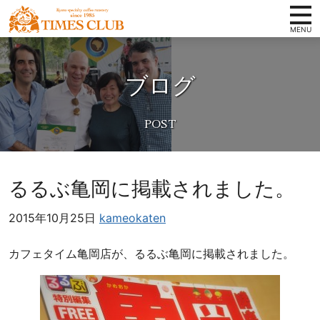
コンテンツへ
ホーム
京
ナビゲーションへ
都
ブログ
タイムズクラブの想い
ホームへ
ス
ペ
スペシャルティコーヒーとは
シ
取扱い商品
ャ
ル
店舗案内
テ
るるぶ亀岡に掲載されました。
ィ
会社概要
コ
2015年10月25日
kameokaten
卸案内
ー
ヒ
写真ギャラリー
カフェタイム亀岡店が、るるぶ亀岡に掲載されました。
ー
豆
お知らせ
専
オンラインショップ
門