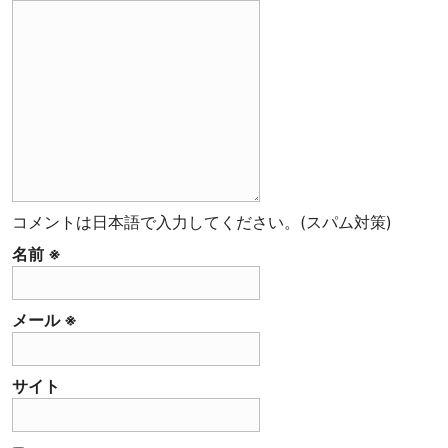
ー
ヒ
ー
豆
専
門
店
コメントは日本語で入力してください。(スパム対策)
名前
※
メール
※
サイト