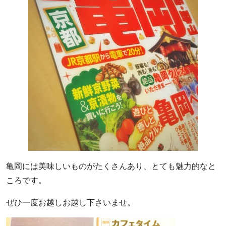
店
カ
フ
ェ
タ
イ
ム
お
い
し
い
コ
ー
ヒ
亀岡には美味しいものがたくさんあり、とても魅力的なと
ー
ころです。
で
生
ぜひ一度お越しお越し下さいませ。
産