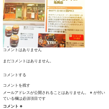
地
と
お
客
様
を
幸
せ
に
コメントはありません
す
る
まだコメントはありません。
ス
ペ
コメントする
シ
ャ
コメントを残す
ル
メールアドレスが公開されることはありません。
※
が付い
テ
ている欄は必須項目です
ィ
コ
コメント
※