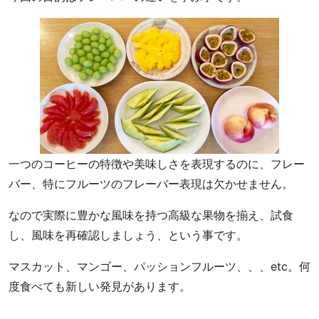
店
カ
フ
ェ
タ
イ
ム
お
い
一つのコーヒーの特徴や美味しさを表現するのに、フレー
し
い
バー、特にフルーツのフレーバー表現は欠かせません。
コ
なので実際に豊かな風味を持つ高級な果物を揃え、試食
ー
ヒ
し、風味を再確認しましょう、という事です。
ー
マスカット、マンゴー、パッションフルーツ、、、etc。何
で
生
度食べても新しい発見があります。
産