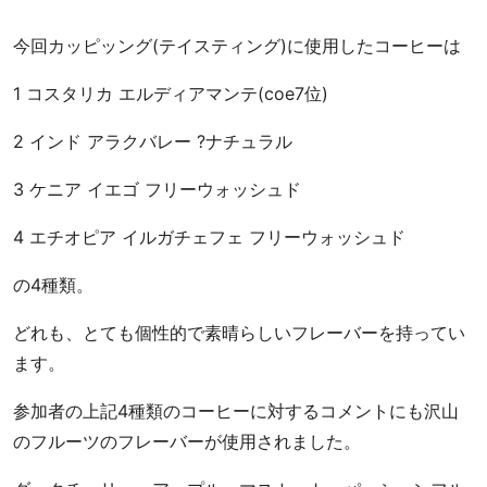
地
と
今回カッピッング(テイスティング)に使用したコーヒーは
お
客
1 コスタリカ エルディアマンテ(coe7位)
様
を
2 インド アラクバレー ?ナチュラル
幸
せ
3 ケニア イエゴ フリーウォッシュド
に
す
4 エチオピア イルガチェフェ フリーウォッシュド
る
の4種類。
ス
ペ
どれも、とても個性的で素晴らしいフレーバーを持ってい
シ
ます。
ャ
ル
参加者の上記4種類のコーヒーに対するコメントにも沢山
テ
のフルーツのフレーバーが使用されました。
ィ
コ