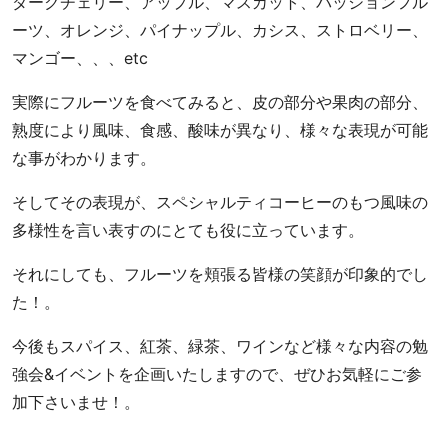
ダークチェリー、アップル、マスカット、パッションフル
ー
ーツ、オレンジ、パイナップル、カシス、ストロベリー、
ヒ
ー
マンゴー、、、etc
豆
実際にフルーツを食べてみると、皮の部分や果肉の部分、
専
門
熟度により風味、食感、酸味が異なり、様々な表現が可能
店
な事がわかります。
そしてその表現が、スペシャルティコーヒーのもつ風味の
多様性を言い表すのにとても役に立っています。
それにしても、フルーツを頬張る皆様の笑顔が印象的でし
た！。
今後もスパイス、紅茶、緑茶、ワインなど様々な内容の勉
強会&イベントを企画いたしますので、ぜひお気軽にご参
加下さいませ！。