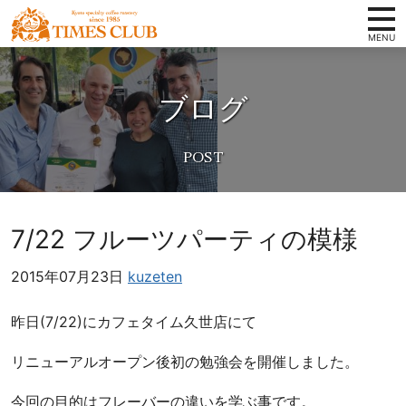
コンテンツへ
ホーム
京
ナビゲーションへ
都
ブログ
タイムズクラブの想い
ホームへ
ス
ペ
スペシャルティコーヒーとは
シ
取扱い商品
ャ
ル
店舗案内
テ
7/22 フルーツパーティの模様
ィ
会社概要
コ
2015年07月23日
kuzeten
卸案内
ー
ヒ
写真ギャラリー
昨日(7/22)にカフェタイム久世店にて
ー
豆
お知らせ
リニューアルオープン後初の勉強会を開催しました。
専
オンラインショップ
門
今回の目的はフレーバーの違いを学ぶ事です。