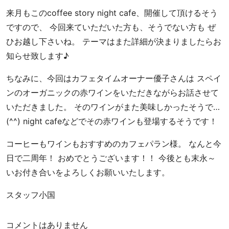
地
と
来月もこのcoffee story night cafe、開催して頂けるそう
お
ですので、 今回来ていただいた方も、そうでない方も ぜ
客
ひお越し下さいね。 テーマはまた詳細が決まりましたらお
様
知らせ致します♪
を
幸
ちなみに、今回はカフェタイムオーナー優子さんは スペイ
せ
ンのオーガニックの赤ワインをいただきながらお話させて
に
いただきました。 そのワインがまた美味しかったそうで…
す
(^^) night cafeなどでその赤ワインも登場するそうです！
る
ス
コーヒーもワインもおすすめのカフェパラン様。 なんと今
ペ
日で二周年！ おめでとうございます！！ 今後とも末永～
シ
ャ
いお付き合いをよろしくお願いいたします。
ル
スタッフ小国
テ
ィ
コ
コメントはありません