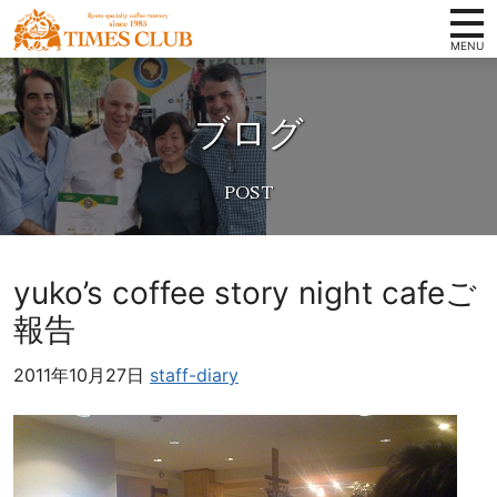
コンテンツへ
ホーム
京
ナビゲーションへ
都
ブログ
タイムズクラブの想い
ホームへ
ス
ペ
スペシャルティコーヒーとは
シ
取扱い商品
ャ
ル
店舗案内
テ
yuko’s coffee story night cafeご
ィ
会社概要
報告
コ
卸案内
ー
2011年10月27日
staff-diary
ヒ
写真ギャラリー
ー
豆
お知らせ
専
オンラインショップ
門