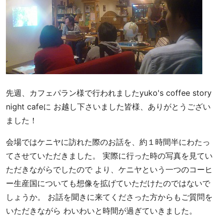
店
カ
フ
ェ
タ
イ
ム
お
先週、カフェパラン様で行われましたyuko's coffee story
い
night cafeに お越し下さいました皆様、ありがとうござい
し
ました！
い
コ
会場ではケニヤに訪れた際のお話を、約１時間半にわたっ
ー
てさせていただきました。 実際に行った時の写真を見てい
ヒ
ただきながらでしたので より、ケニヤという一つのコーヒ
ー
ー生産国についても想像を拡げていただけたのではないで
で
生
しょうか。 お話を聞きに来てくださった方からもご質問を
産
いただきながら わいわいと時間が過ぎていきました。