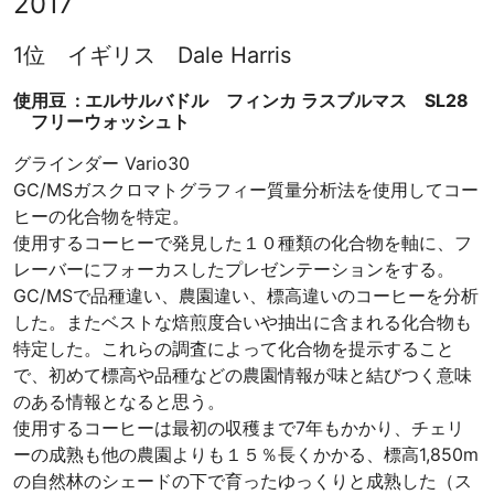
2017
地
と
お
1位 イギリス Dale Harris
客
使用豆 : エルサルバドル フィンカ ラスブルマス SL28
様
フリーウォッシュト
を
幸
グラインダー Vario30
せ
GC/MSガスクロマトグラフィー質量分析法を使用してコー
に
ヒーの化合物を特定。
す
使用するコーヒーで発見した１０種類の化合物を軸に、フ
る
レーバーにフォーカスしたプレゼンテーションをする。
ス
GC/MSで品種違い、農園違い、標高違いのコーヒーを分析
ペ
した。またベストな焙煎度合いや抽出に含まれる化合物も
シ
特定した。これらの調査によって化合物を提示すること
ャ
で、初めて標高や品種などの農園情報が味と結びつく意味
ル
のある情報となると思う。
テ
使用するコーヒーは最初の収穫まで7年もかかり、チェリ
ィ
ーの成熟も他の農園よりも１５％長くかかる、標高1,850m
コ
の自然林のシェードの下で育ったゆっくりと成熟した（ス