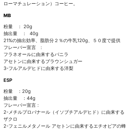
ー
ローマチュレーション）コーヒー。
ヒ
MB
ー
豆
粉量 ： 20g
専
抽出量 ： 40g
門
21%の抽出効率、脂肪分２％の牛乳120g、５０度で提供
店
フレーバー宣言 :
フラネオールに由来するバニラ
アセトンに由来するブラウンシュガー
3-フルアルデヒドに由来する洋梨
ESP
粉量 ：20g
抽出量 ：44g
フレーバー宣言 :
2-メチルプロパナール（イソブチアルデヒド）に由来する
ザクロ
2-フェニルメタノール アセトンに由来するエチオピアの蜂