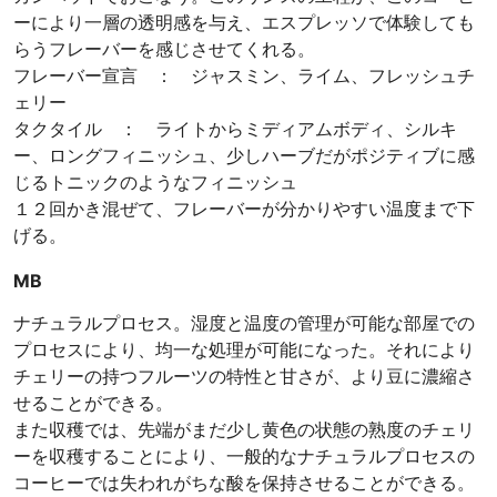
ーにより一層の透明感を与え、エスプレッソで体験しても
らうフレーバーを感じさせてくれる。
フレーバー宣言 ： ジャスミン、ライム、フレッシュチ
ェリー
タクタイル ： ライトからミディアムボディ、シルキ
ー、ロングフィニッシュ、少しハーブだがポジティブに感
じるトニックのようなフィニッシュ
１２回かき混ぜて、フレーバーが分かりやすい温度まで下
げる。
MB
ナチュラルプロセス。湿度と温度の管理が可能な部屋での
プロセスにより、均一な処理が可能になった。それにより
チェリーの持つフルーツの特性と甘さが、より豆に濃縮さ
せることができる。
また収穫では、先端がまだ少し黄色の状態の熟度のチェリ
ーを収穫することにより、一般的なナチュラルプロセスの
コーヒーでは失われがちな酸を保持させることができる。