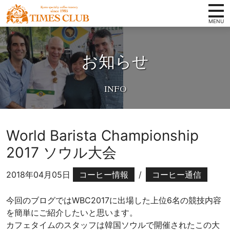
コンテンツへ
ホーム
京
ナビゲーションへ
都
お知らせ
タイムズクラブの想い
ホームへ
ス
ペ
スペシャルティコーヒーとは
シ
取扱い商品
ャ
ル
店舗案内
テ
World Barista Championship
ィ
会社概要
2017 ソウル大会
コ
卸案内
ー
2018年04月05日
コーヒー情報
/
コーヒー通信
ヒ
写真ギャラリー
ー
今回のブログではWBC2017に出場した上位6名の競技内容
豆
お知らせ
を簡単にご紹介したいと思います。
専
オンラインショップ
カフェタイムのスタッフは韓国ソウルで開催されたこの大
門