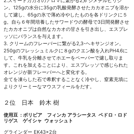
2.スイートカカオのアロマに繋がる2,6 ジメチルピリジ
ン。125gの水分に35gの乳酸発酵させたカカオニブを溶か
して濾し、65gの氷で薄め冷やしたものを各ドリンクに５
g。自ら６年間培養したサワードウの酵母で3日間発酵させ
たカカオニブは自然なカカオの甘さを引き出し、エスプレ
ッソにバランスを与えます。
3. クリームのフレーバーに繋がる2,3-ヘキサンジオン。
250gのフレッシュミルクに８gのクエン酸を入れPH4.6に
して、牛乳を分離させてホエーをペーパーで濾し取りま
す。これを加えることにより、エスプレッソで感じられた
オレンジが新フレーバーへと変化する。
全てを凍らした石で希釈することなく冷やし、窒素充填に
よりクリーミーなマウスフィールをだす。
２位 日本 鈴木 樹
使用豆 : ボリビア フィンカ アラシータス ペドロ・ロド
リゲス ゲイシャ ウォッシュト
グラインダー EK43×2台