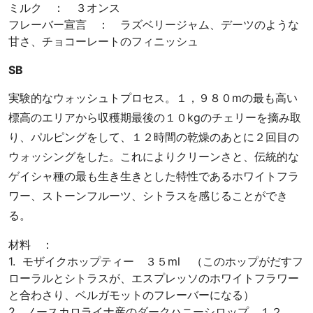
ミルク ： ３オンス
フレーバー宣言 ： ラズベリージャム、デーツのような
甘さ、チョコーレートのフィニッシュ
SB
実験的なウォッシュトプロセス。１，９８０mの最も高い
標高のエリアから収穫期最後の１０kgのチェリーを摘み取
り、パルピングをして、１２時間の乾燥のあとに２回目の
ウォッシングをした。これによりクリーンさと、伝統的な
ゲイシャ種の最も生き生きとした特性であるホワイトフラ
ワー、ストーンフルーツ、シトラスを感じることができ
る。
材料 ：
1. モザイクホップティー ３５ml （このホップがだすフ
ローラルとシトラスが、エスプレッソのホワイトフラワー
と合わさり、ベルガモットのフレーバーになる）
2. ノースカロライナ産のダークハニーシロップ １２