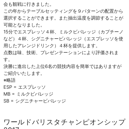
会も観戦に行きました。
店
この年からテーブルセッティングを９パターンの配置から
カ
選択することができます。また抽出温度を調節することが
フ
可能となりました。
ェ
15分でエスプレッソ４杯、ミルクビバレッジ（カプチーノ
タ
など）４杯、シグニチャービバレッジ（エスプレッソを使
イ
用したアレンジドリンク）４杯を提供します。
ム
点数は味、技術、プレゼンテーションにより評価されま
お
す。
い
決勝に進出した上位6名の競技内容を簡単ではありますが
し
ご紹介いたします。
い
※略語
コ
ESP = エスプレッソ
ー
MB = ミルクビバレッジ
ヒ
SB = シグニチャービバレッジ
ー
で
生
ワールドバリスタチャンピオンシップ
産