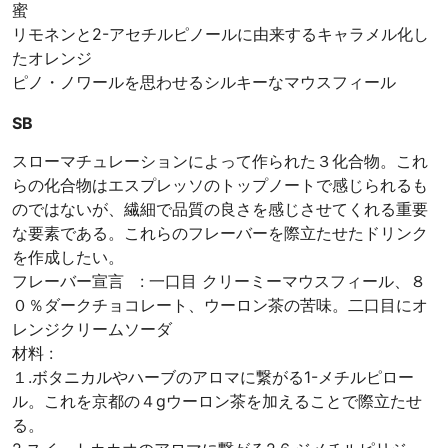
蜜
リモネンと2-アセチルピノールに由来するキャラメル化し
たオレンジ
ピノ・ノワールを思わせるシルキーなマウスフィール
SB
スローマチュレーションによって作られた３化合物。これ
らの化合物はエスプレッソのトップノートで感じられるも
のではないが、繊細で品質の良さを感じさせてくれる重要
な要素である。これらのフレーバーを際立たせたドリンク
を作成したい。
フレーバー宣言 : 一口目 クリーミーマウスフィール、８
０％ダークチョコレート、ウーロン茶の苦味。二口目にオ
レンジクリームソーダ
材料 :
１.ボタニカルやハーブのアロマに繋がる1-メチルピロー
ル。これを京都の４gウーロン茶を加えることで際立たせ
る。