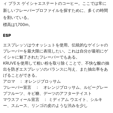
ィ プラス ゲイシャエステートのコーヒー。ここでは常に
新しいフレーバープロファイルを探すために、多くの時間
を割いている。
標高は1,700m。
ESP
エスプレッソはウオッシュトを使用。伝統的なゲイシャの
プレーバーを最大限に表現したい。これは自分が最初にゲ
イシャに魅了されたフレーバーでもある。
KRUVEを使用して粗い粉を取り除くことで、不快な酸の抽
出を防ぎエスプレッソのバランスに与え、また抽出率をあ
げることができる。
アロマ ： オレンジブロッサム
フレーバー宣言 ： オレンジブロッサム、ルビーグレー
プフルーツ、キビ糖、デーツのアフターテイスト
マウスフィール宣言 ： ミディアム ウエイト、シルキ
ー、スムース、リンゴの皮のような渋みを少し