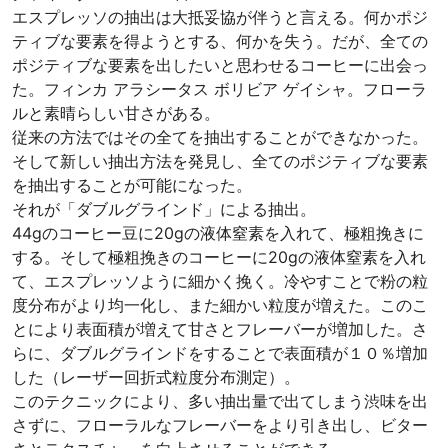
エスプレッソの抽出は大抵妥協が伴うと言える。何かポジ
ティブな要素を得ようとする、何かを失う。だが、全ての
ポジティブな要素を出したいと思わせるコーヒーに出会っ
た。フィンカ アラシータス ボリビア ゲイシャ。フローラ
ルと素晴らしい甘さがある。
従来の方法ではその全てを抽出することができなかった。
そして新しい抽出方法を発見し、全てのポジティブな要素
を抽出することが可能になった。
それが「ダブルグラインド」による抽出。
44gのコーヒー豆に20gの液体窒素を入れて、極粗挽きに
する。そして極粗挽きのコーヒーに20gの液体窒素を入れ
て、エスプレッソように細かく挽く。冷やすことで粉の粒
度分布がより均一化し、また細かい粒度が増えた。このこ
とにより表面積が増えて甘さとフレーバーが増加した。さ
らに、ダブルグラインドをすることで表面積が１０％増加
した（レーザー回折式粒度分布測定）。
このテクニックにより、多い抽出量で出てしまう渋味を出
さずに、フローラルなフレーバーをより引き出し、ビター