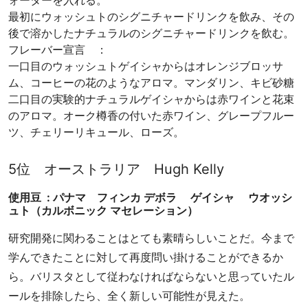
ォーターを入れる。
最初にウォッシュトのシグニチャードリンクを飲み、その
後で溶かしたナチュラルのシグニチャードリンクを飲む。
フレーバー宣言 ：
一口目のウォッシュトゲイシャからはオレンジブロッサ
ム、コーヒーの花のようなアロマ。マンダリン、キビ砂糖
二口目の実験的ナチュラルゲイシャからは赤ワインと花束
のアロマ。オーク樽香の付いた赤ワイン、グレープフルー
ツ、チェリーリキュール、ローズ。
5位 オーストラリア Hugh Kelly
使用豆 : パナマ フィンカ デボラ ゲイシャ ウオッシ
ュト（カルボニック マセレーション）
研究開発に関わることはとても素晴らしいことだ。今まで
学んできたことに対して再度問い掛けることができるか
ら。バリスタとして従わなければならないと思っていたル
ールを排除したら、全く新しい可能性が見えた。