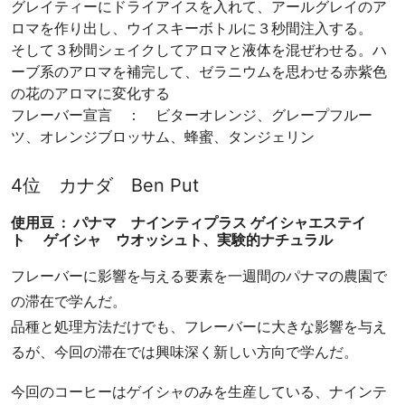
グレイティーにドライアイスを入れて、アールグレイのア
ロマを作り出し、ウイスキーボトルに３秒間注入する。
そして３秒間シェイクしてアロマと液体を混ぜわせる。ハ
ーブ系のアロマを補完して、ゼラニウムを思わせる赤紫色
の花のアロマに変化する
フレーバー宣言 ： ビターオレンジ、グレープフルー
ツ、オレンジブロッサム、蜂蜜、タンジェリン
4位 カナダ Ben Put
使用豆 : パナマ ナインティプラス ゲイシャエステイ
ト ゲイシャ ウオッシュト、実験的ナチュラル
フレーバーに影響を与える要素を一週間のパナマの農園で
の滞在で学んだ。
品種と処理方法だけでも、フレーバーに大きな影響を与え
るが、今回の滞在では興味深く新しい方向で学んだ。
今回のコーヒーはゲイシャのみを生産している、ナインテ