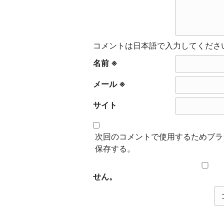
ヒ
ー
豆
専
コメントは日本語で入力してください
門
名前
※
店
メール
※
サイト
次回のコメントで使用するためブラ
保存する。
せん。