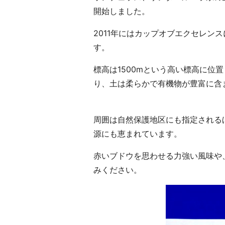
フ
開始しました。
ェ
2011年にはカップオブエクセレン
タ
イ
す。
ム
標高は1500mという高い標高に位
お
り、土は柔らかで有機物が豊富に含
い
し
い
周囲は自然保護地区にも指定される
コ
源にも恵まれています。
ー
ヒ
赤いブドウを思わせる力強い風味や
ー
みください。
で
生
産
地