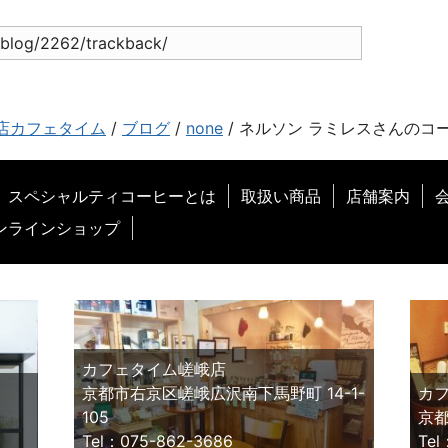
店カフェタイム
/
ブログ
/
none
/
ネルソン ラミレスさんのコ
スペシャルティコーヒーとは
取扱い商品
店舗案内
ンラインショップ
カフェタイム嵯峨店
京都市右京区嵯峨広沢南下馬野町 14-1-
カ
105
京都
Tel：075-862-3686
Tel