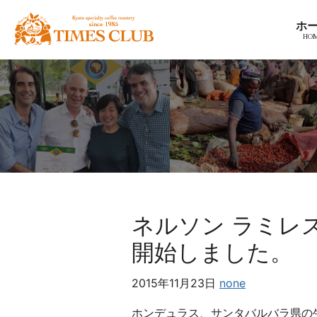
コ
京
ホ
ン
都
テ
ス
ン
ペ
ツ
シ
へ
ャ
ナ
ル
ビ
テ
ゲ
ィ
ー
コ
シ
ー
ョ
ヒ
ネルソン ラミレ
ン
ー
へ
開始しました。
豆
ホ
専
ー
門
2015年11月23日
none
ム
店
へ
ホンデュラス、サンタバルバラ県の
カ