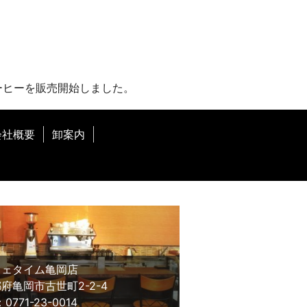
ーヒーを販売開始しました。
会社概要
卸案内
フェタイム⻲岡店
府⻲岡市古世町2-2-4
：0771-23-0014