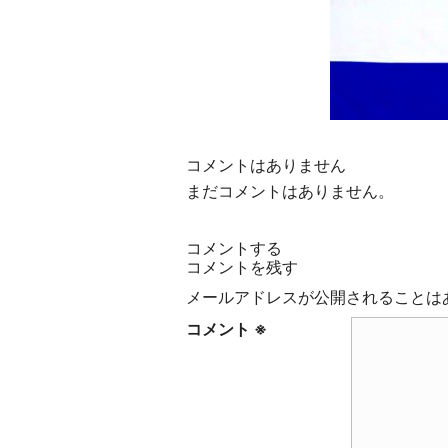
と
お
客
様
を
幸
せ
コメントはありません
に
まだコメントはありません。
す
る
ス
コメントする
コメントを残す
ペ
シ
メールアドレスが公開されることは
ャ
コメント
※
ル
テ
ィ
コ
ー