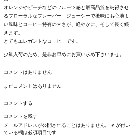
ー
オレンジやピーチなどのフルーツ感と最高品質を納得させ
ヒ
るフローラルなフレーバー。ジューシーで後味にも心地よ
ー
豆
い風味とコーヒー特有の甘さが、軽やかに、そして長く続
専
きます。
門
とてもエレガントなコーヒーです。
店
少量入荷のため、是非お早めにお買い求め下さいませ。
コメントはありません
まだコメントはありません。
コメントする
コメントを残す
メールアドレスが公開されることはありません。
※
が付い
ている欄は必須項目です