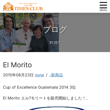
コンテンツへ
ホーム
京
ナビゲーションへ
都
ブログ
タイムズクラブの想い
ホームへ
ス
ペ
スペシャルティコーヒーとは
シ
取扱い商品
ャ
ル
店舗案内
テ
El Morito
ィ
会社概要
コ
2015年08月23日
none
/
-新商品
卸案内
ー
ヒ
写真ギャラリー
Cup of Excellence Guatemala 2014 3位
ー
豆
お知らせ
El Morito エル?モリートを販売開始しました！。
専
オンラインショップ
門