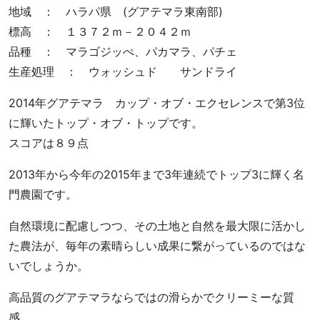
地
地域 ： ハラパ県 (グアテマラ東南部)
と
標高 ： １３７２ｍ－２０４２ｍ
お
客
品種 ： マラゴジッぺ、パカマラ、パチェ
様
生産処理 ： ウォッシュド サンドライ
を
幸
2014年グアテマラ カップ・オブ・エクセレンスで第3位
せ
に輝いたトップ・オブ・トップです。
に
スコアは８９点
す
る
2013年から今年の2015年まで3年連続でトップ3に輝く名
ス
門農園です。
ペ
シ
自然環境に配慮しつつ、その土地と自然を最大限に活かし
ャ
た農法が、毎年の素晴らしい成果に繋がっているのではな
ル
いでしょうか。
テ
ィ
高品質のグアテマラならではの滑らかでクリーミーな質
コ
感。