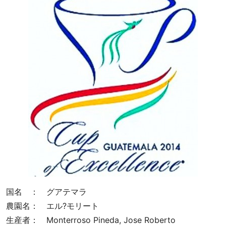
店
カ
フ
ェ
タ
イ
ム
お
い
し
い
コ
ー
ヒ
ー
で
国名 ： グアテマラ
生
農園名： エル?モリート
産
生産者： Monterroso Pineda, Jose Roberto