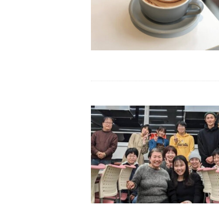
フ
ェ
タ
イ
ム
お
い
し
い
コ
ー
ヒ
ー
で
生
産
地