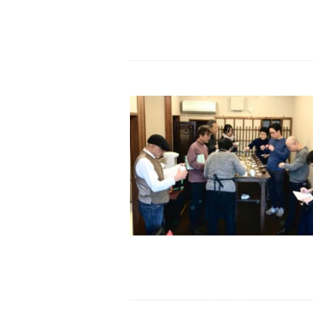
と
お
客
様
を
幸
せ
に
す
る
ス
ペ
シ
ャ
ル
テ
ィ
コ
ー