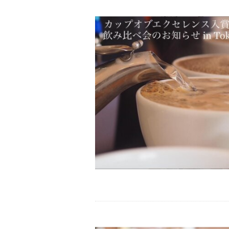
ヒ
ー
豆
専
門
店