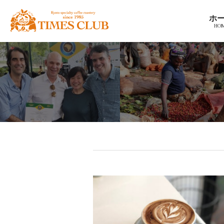
コ
京
ホ
ン
都
テ
ス
ン
ペ
ツ
シ
へ
ャ
ナ
ル
ビ
テ
ゲ
ィ
ー
コ
シ
ー
ョ
ヒ
ン
ー
へ
豆
ホ
専
ー
門
ム
店
へ
カ